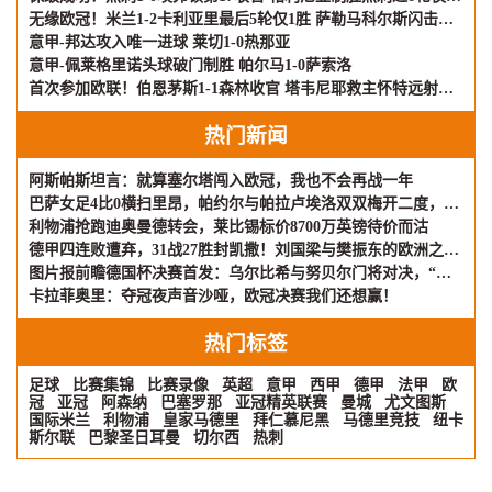
无缘欧冠！米兰1-2卡利亚里最后5轮仅1胜 萨勒马科尔斯闪击难救主
意甲-邦达攻入唯一进球 莱切1-0热那亚
意甲-佩莱格里诺头球破门制胜 帕尔马1-0萨索洛
首次参加欧联！伯恩茅斯1-1森林收官 塔韦尼耶救主怀特远射破门
热门新闻
阿斯帕斯坦言：就算塞尔塔闯入欧冠，我也不会再战一年
巴萨女足4比0横扫里昂，帕约尔与帕拉卢埃洛双双梅开二度，重夺欧冠
利物浦抢跑迪奥曼德转会，莱比锡标价8700万英镑待价而沽
德甲四连败遭弃，31战27胜封凯撒！刘国梁与樊振东的欧洲之旅，差距何在？
图片报前瞻德国杯决赛首发：乌尔比希与努贝尔门将对决，“凯迪拉克”或成变数
卡拉菲奥里：夺冠夜声音沙哑，欧冠决赛我们还想赢！
热门标签
足球
比赛集锦
比赛录像
英超
意甲
西甲
德甲
法甲
欧
冠
亚冠
阿森纳
巴塞罗那
亚冠精英联赛
曼城
尤文图斯
国际米兰
利物浦
皇家马德里
拜仁慕尼黑
马德里竞技
纽卡
斯尔联
巴黎圣日耳曼
切尔西
热刺