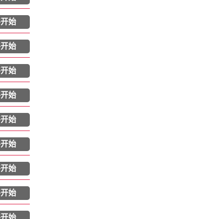
将开始
将开始
将开始
将开始
将开始
将开始
将开始
将开始
将开始