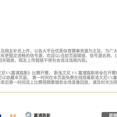
台及网友补充上传，以各大平台优质体育赛事资源为主旨，为广
有更稳定流畅的信号源，欢迎以(当前页面链接、信号源名称、
相关链接，网友上传链接不得包含违法违规内容。
《斯洛文尼VS塞浦路斯》比赛开赛， 斯洛文尼 VS 塞浦路斯将会在开
可以收藏本页面， 第一时间在本页面免费在线观看斯洛文尼VS
结束后第一时间送上比赛视频集锦和全场录像回放，请及时关注
0
-
0
塞浦路斯
即