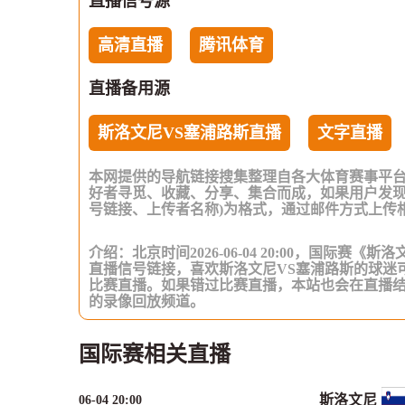
直播信号源
高清直播
腾讯体育
直播备用源
斯洛文尼VS塞浦路斯直播
文字直播
本网提供的导航链接搜集整理自各大体育赛事平
好者寻觅、收藏、分享、集合而成，如果用户发现
号链接、上传者名称)为格式，通过邮件方式上传
介绍：北京时间2026-06-04 20:00，国际赛
直播信号链接，喜欢斯洛文尼VS塞浦路斯的球迷
比赛直播。如果错过比赛直播，本站也会在直播
的录像回放频道。
国际赛相关直播
斯洛文尼
06-04 20:00