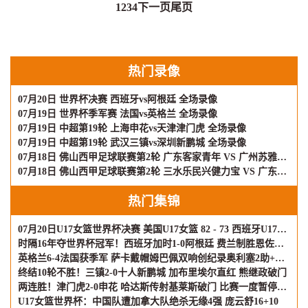
1
2
3
4
下一页
尾页
热门录像
07月20日 世界杯决赛 西班牙vs阿根廷 全场录像
07月19日 世界杯季军赛 法国vs英格兰 全场录像
07月19日 中超第19轮 上海申花vs天津津门虎 全场录像
07月19日 中超第19轮 武汉三镇vs深圳新鹏城 全场录像
07月18日 佛山西甲足球联赛第2轮 广东客家青年 VS 广州苏雅蔚雨堂 全场录像
07月18日 佛山西甲足球联赛第2轮 三水乐民兴健力宝 VS 广东飞马 全场录像
热门集锦
07月20日U17女篮世界杯决赛 美国U17女篮 82 - 73 西班牙U17女篮 集锦
时隔16年夺世界杯冠军！西班牙加时1-0阿根廷 费兰制胜恩佐染红
英格兰6-4法国获季军 萨卡戴帽姆巴佩双响创纪录奥利塞2助+失良机
终结10轮不胜！三镇2-0十人新鹏城 加布里埃尔直红 熊继政破门
两连胜！津门虎2-0申花 哈达斯传射基莱斯破门 比赛一度暂停1小时
U17女篮世界杯：中国队遭加拿大队绝杀无缘4强 庞云舒16+10