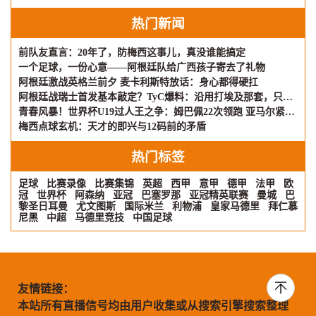
热门新闻
前队友直言：20年了，防梅西这事儿，真没谁能搞定
一个足球，一份心意——阿根廷队给广西孩子寄去了礼物
阿根廷激战英格兰前夕 麦卡利斯特放话：身心都得硬扛
阿根廷战瑞士首发基本敲定？TyC爆料：沿用打埃及那套，只有两个位置可能动刀
青春风暴！世界杯U19过人王之争：姆巴佩22次领跑 亚马尔紧咬不放
梅西点球玄机：天才的即兴与12码前的矛盾
热门标签
足球
比赛录像
比赛集锦
英超
西甲
意甲
德甲
法甲
欧
冠
世界杯
阿森纳
亚冠
巴塞罗那
亚冠精英联赛
曼城
巴
黎圣日耳曼
尤文图斯
国际米兰
利物浦
皇家马德里
拜仁慕
尼黑
中超
马德里竞技
中国足球
友情链接：
本站所有直播信号均由用户收集或从搜索引擎搜索整理