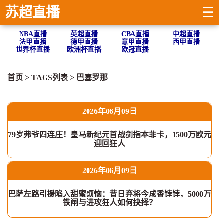
苏超直播
☰
NBA直播
英超直播
CBA直播
中超直播
法甲直播
德甲直播
意甲直播
西甲直播
世界杯直播
欧洲杯直播
欧冠直播
首页
> TAGS列表 >
巴塞罗那
2026年06月09日
79岁弗爷四连庄！皇马新纪元首战剑指本菲卡，1500万欧元
迎回狂人
2026年06月09日
巴萨左路引援陷入甜蜜烦恼：昔日弃将今成香饽饽，5000万
铁闸与进攻狂人如何抉择？