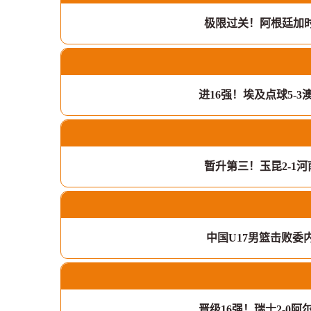
极限过关！阿根廷加时
进16强！埃及点球5-3
暂升第三！玉昆2-1
中国U17男篮击败委内瑞
晋级16强！瑞士2-0