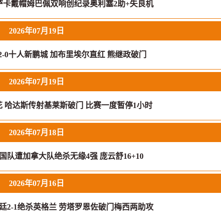
 萨卡戴帽姆巴佩双响创纪录奥利塞2助+失良机
2026年07月19日
2-0十人新鹏城 加布里埃尔直红 熊继政破门
2026年07月19日
花 哈达斯传射基莱斯破门 比赛一度暂停1小时
2026年07月18日
国队遭加拿大队绝杀无缘4强 庞云舒16+10
2026年07月16日
廷2-1绝杀英格兰 劳塔罗恩佐破门梅西两助攻