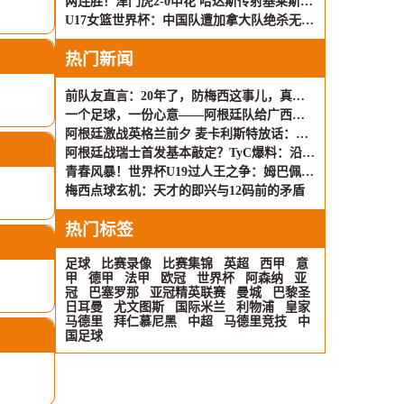
两连胜！津门虎2-0申花 哈达斯传射基莱斯破门 比赛一度暂停1小时
U17女篮世界杯：中国队遭加拿大队绝杀无缘4强 庞云舒16+10
热门新闻
前队友直言：20年了，防梅西这事儿，真没谁能搞定
一个足球，一份心意——阿根廷队给广西孩子寄去了礼物
阿根廷激战英格兰前夕 麦卡利斯特放话：身心都得硬扛
阿根廷战瑞士首发基本敲定？TyC爆料：沿用打埃及那套，只有两个位置可能动刀
青春风暴！世界杯U19过人王之争：姆巴佩22次领跑 亚马尔紧咬不放
梅西点球玄机：天才的即兴与12码前的矛盾
热门标签
足球
比赛录像
比赛集锦
英超
西甲
意
甲
德甲
法甲
欧冠
世界杯
阿森纳
亚
冠
巴塞罗那
亚冠精英联赛
曼城
巴黎圣
日耳曼
尤文图斯
国际米兰
利物浦
皇家
马德里
拜仁慕尼黑
中超
马德里竞技
中
国足球