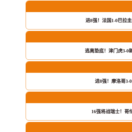
进8强！法国1-0巴
逃离垫底！津门虎3-0
进8强！摩洛哥3
16强将战瑞士！哥