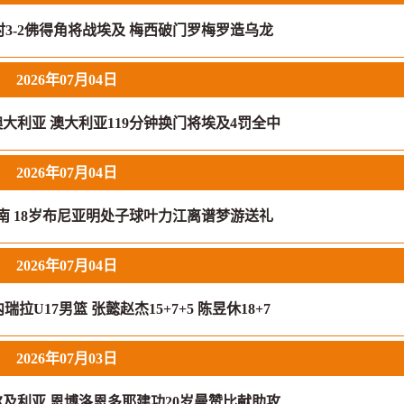
3-2佛得角将战埃及 梅西破门罗梅罗造乌龙
2026年07月04日
澳大利亚 澳大利亚119分钟换门将埃及4罚全中
2026年07月04日
河南 18岁布尼亚明处子球叶力江离谱梦游送礼
2026年07月04日
拉U17男篮 张懿赵杰15+7+5 陈昱休18+7
2026年07月03日
阿尔及利亚 恩博洛恩多耶建功20岁曼赞比献助攻