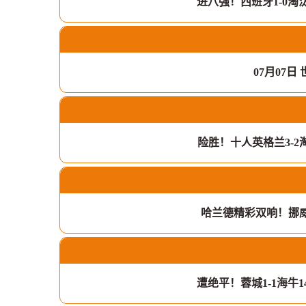
进八强！西班牙1-0淘
07月07日
险胜！十人英格兰3-
哈兰德精彩双响！挪威
遭绝平！蓉城1-1海牛