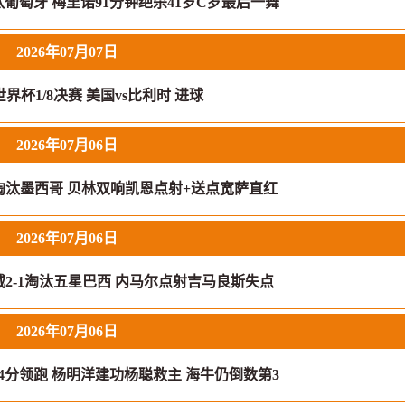
汰葡萄牙 梅里诺91分钟绝杀41岁C罗最后一舞
2026年07月07日
 世界杯1/8决赛 美国vs比利时 进球
2026年07月06日
2淘汰墨西哥 贝林双响凯恩点射+送点宽萨直红
2026年07月06日
2-1淘汰五星巴西 内马尔点射吉马良斯失点
2026年07月06日
14分领跑 杨明洋建功杨聪救主 海牛仍倒数第3