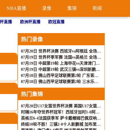
NBA直播
录像
集锦
新闻
杯直播
欧洲杯直播
欧冠直播
热门录像
07月20日 世界杯决赛 西班牙vs阿根廷 全场录像
07月19日 世界杯季军赛 法国vs英格兰 全场录像
07月19日 中超第19轮 上海申花vs天津津门虎 全场录像
07月19日 中超第19轮 武汉三镇vs深圳新鹏城 全场录像
07月18日 佛山西甲足球联赛第2轮 广东客家青年 VS 广州苏雅蔚雨堂 全场录像
07月18日 佛山西甲足球联赛第2轮 三水乐民兴健力宝 VS 广东飞马 全场录像
热门集锦
07月20日U17女篮世界杯决赛 美国U17女篮 82 - 73 西班牙U17女篮 集锦
时隔16年夺世界杯冠军！西班牙加时1-0阿根廷 费兰制胜恩佐染红
英格兰6-4法国获季军 萨卡戴帽姆巴佩双响创纪录奥利塞2助+失良机
终结10轮不胜！三镇2-0十人新鹏城 加布里埃尔直红 熊继政破门