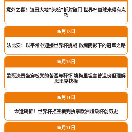
意外之喜！镰田大地"头槌"折射破门 世界杯首球来得有点
巧
06月13日
法比安：以平常心迎接世界杯挑战 伤病阴影下的冠军之路
06月13日
欧冠决赛坐穿板凳的苦涩与释怀 埃梅里坦言曾沮丧但理解
恩里克抉择
06月11日
命运转折！世界杯拒签裁判执掌欧洲超级杯创历史
06月11日