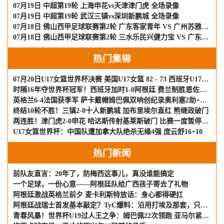
07月19日 中超第19轮 上海申花vs天津津门虎 全场录像
07月19日 中超第19轮 武汉三镇vs深圳新鹏城 全场录像
07月18日 佛山西甲足球联赛第2轮 广东客家青年 VS 广州苏雅蔚雨堂 全场录像
07月18日 佛山西甲足球联赛第2轮 三水乐民兴健力宝 VS 广东飞马 全场录像
热门集锦
07月20日U17女篮世界杯决赛 美国U17女篮 82 - 73 西班牙U17女篮 集锦
时隔16年夺世界杯冠军！西班牙加时1-0阿根廷 费兰制胜恩佐染红
英格兰6-4法国获季军 萨卡戴帽姆巴佩双响创纪录奥利塞2助+失良机
终结10轮不胜！三镇2-0十人新鹏城 加布里埃尔直红 熊继政破门
两连胜！津门虎2-0申花 哈达斯传射基莱斯破门 比赛一度暂停1小时
U17女篮世界杯：中国队遭加拿大队绝杀无缘4强 庞云舒16+10
热门新闻
前队友直言：20年了，防梅西这事儿，真没谁能搞定
一个足球，一份心意——阿根廷队给广西孩子寄去了礼物
阿根廷激战英格兰前夕 麦卡利斯特放话：身心都得硬扛
阿根廷战瑞士首发基本敲定？TyC爆料：沿用打埃及那套，只有两个位置可能动刀
青春风暴！世界杯U19过人王之争：姆巴佩22次领跑 亚马尔紧咬不放