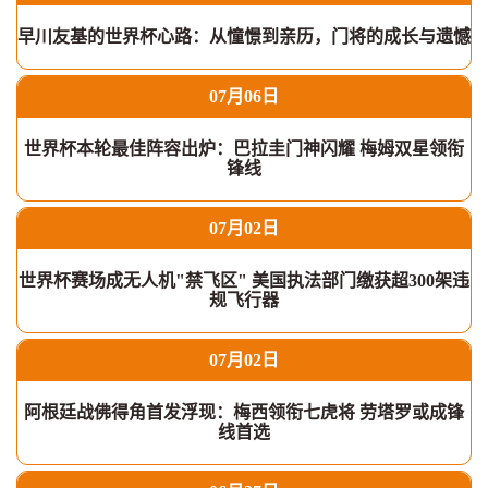
早川友基的世界杯心路：从憧憬到亲历，门将的成长与遗憾
07月06日
世界杯本轮最佳阵容出炉：巴拉圭门神闪耀 梅姆双星领衔
锋线
07月02日
世界杯赛场成无人机"禁飞区" 美国执法部门缴获超300架违
规飞行器
07月02日
阿根廷战佛得角首发浮现：梅西领衔七虎将 劳塔罗或成锋
线首选