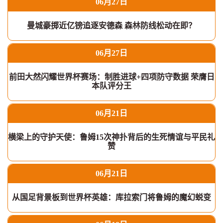
06月27日
曼城豪掷近亿镑追逐安德森 森林防线松动在即？
06月27日
前田大然闪耀世界杯赛场：制胜进球+四项防守数据 荣膺日
本队评分王
06月21日
横梁上的守护天使：鲁姆15次神扑背后的生死情谊与平民礼
赞
06月21日
从国足背景板到世界杯英雄：库拉索门将鲁姆的魔幻蜕变