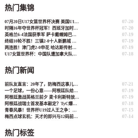
热门集锦
07-20
07月20日U17女篮世界杯决赛 美国U17女篮 82 - 73 西班牙U17女篮 集锦
07-20
时隔16年夺世界杯冠军！西班牙加时1-0阿根廷 费兰制胜恩佐染红
07-19
英格兰6-4法国获季军 萨卡戴帽姆巴佩双响创纪录奥利塞2助+失良机
07-19
终结10轮不胜！三镇2-0十人新鹏城 加布里埃尔直红 熊继政破门
07-19
两连胜！津门虎2-0申花 哈达斯传射基莱斯破门 比赛一度暂停1小时
07-18
U17女篮世界杯：中国队遭加拿大队绝杀无缘4强 庞云舒16+10
热门新闻
07-21
前队友直言：20年了，防梅西这事儿，真没谁能搞定
07-19
一个足球，一份心意——阿根廷队给广西孩子寄去了礼物
07-19
阿根廷激战英格兰前夕 麦卡利斯特放话：身心都得硬扛
07-18
阿根廷战瑞士首发基本敲定？TyC爆料：沿用打埃及那套，只有两个位置可能动刀
07-15
青春风暴！世界杯U19过人王之争：姆巴佩22次领跑 亚马尔紧咬不放
07-14
梅西点球玄机：天才的即兴与12码前的矛盾
热门标签