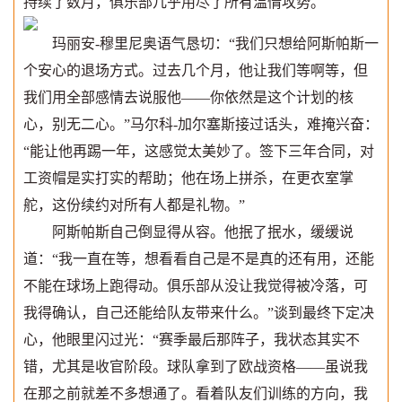
持续了数月，俱乐部几乎用尽了所有温情攻势。
玛丽安-穆里尼奥语气恳切：“我们只想给阿斯帕斯一
个安心的退场方式。过去几个月，他让我们等啊等，但
我们用全部感情去说服他——你依然是这个计划的核
心，别无二心。”马尔科-加尔塞斯接过话头，难掩兴奋：
“能让他再踢一年，这感觉太美妙了。签下三年合同，对
工资帽是实打实的帮助；他在场上拼杀，在更衣室掌
舵，这份续约对所有人都是礼物。”
阿斯帕斯自己倒显得从容。他抿了抿水，缓缓说
道：“我一直在等，想看看自己是不是真的还有用，还能
不能在球场上跑得动。俱乐部从没让我觉得被冷落，可
我得确认，自己还能给队友带来什么。”谈到最终下定决
心，他眼里闪过光：“赛季最后那阵子，我状态其实不
错，尤其是收官阶段。球队拿到了欧战资格——虽说我
在那之前就差不多想通了。看着队友们训练的方向，我