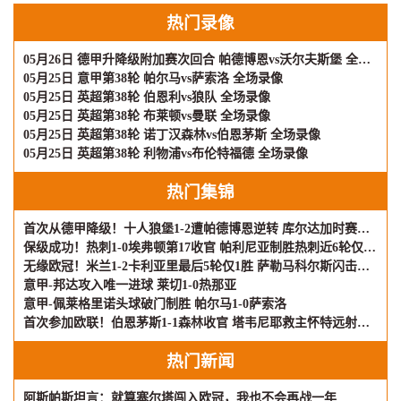
热门录像
05月26日 德甲升降级附加赛次回合 帕德博恩vs沃尔夫斯堡 全场录像
05月25日 意甲第38轮 帕尔马vs萨索洛 全场录像
05月25日 英超第38轮 伯恩利vs狼队 全场录像
05月25日 英超第38轮 布莱顿vs曼联 全场录像
05月25日 英超第38轮 诺丁汉森林vs伯恩茅斯 全场录像
05月25日 英超第38轮 利物浦vs布伦特福德 全场录像
热门集锦
首次从德甲降级！十人狼堡1-2遭帕德博恩逆转 库尔达加时赛制胜
保级成功！热刺1-0埃弗顿第17收官 帕利尼亚制胜热刺近6轮仅1负
无缘欧冠！米兰1-2卡利亚里最后5轮仅1胜 萨勒马科尔斯闪击难救主
意甲-邦达攻入唯一进球 莱切1-0热那亚
意甲-佩莱格里诺头球破门制胜 帕尔马1-0萨索洛
首次参加欧联！伯恩茅斯1-1森林收官 塔韦尼耶救主怀特远射破门
热门新闻
阿斯帕斯坦言：就算塞尔塔闯入欧冠，我也不会再战一年