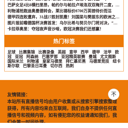
巴萨女足4比0横扫里昂，帕约尔与帕拉卢埃洛双双梅开二度，重夺欧冠
利物浦抢跑迪奥曼德转会，莱比锡标价8700万英镑待价而沽
德甲四连败遭弃，31战27胜封凯撒！刘国梁与樊振东的欧洲之旅，差距何在？
图片报前瞻德国杯决赛首发：乌尔比希与努贝尔门将对决，“凯迪拉克”或成变数
卡拉菲奥里：夺冠夜声音沙哑，欧冠决赛我们还想赢！
热门标签
足球
比赛集锦
比赛录像
英超
意甲
西甲
德甲
法甲
欧
冠
亚冠
阿森纳
巴塞罗那
亚冠精英联赛
曼城
尤文图斯
国际米兰
利物浦
皇家马德里
拜仁慕尼黑
马德里竞技
纽卡
斯尔联
巴黎圣日耳曼
切尔西
热刺
友情链接：
本站所有直播信号均由用户收集或从搜索引擎搜索整理
获得，所有内容均来自互联网，我们自身不提供任何直
播信号和视频内容，如有侵犯您的权益请通知我们，我
们会第一时间处理。