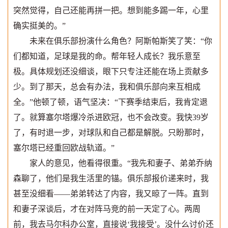
突然觉得，自己还能再拼一把。想到能多踢一年，心里
确实挺美的。”
未来在俱乐部扮演什么角色？阿斯帕斯笑了笑：“你
们都知道，足球是我的命。帮年轻人成长？我乐意至
极。具体规划还没细谈，眼下只专注还能在场上贡献多
少。到了那天，总会有办法，我和俱乐部向来互相成
全。”他顿了顿，语气坚决：“下赛季结束后，我肯定退
了。就算塞尔塔爆冷杀进欧冠，也不会改变。我快39岁
了，有时退一步，对球队和自己都是解脱。只盼那时，
塞尔塔已经重回欧战轨道。”
家人的意见，他看得很重。“我先和妻子、弟弟乔纳
森聊了，他们是我生活里的锚。俱乐部报价递来时，我
甚至没细看——弟弟转达了内容，我又晾了一阵。直到
和妻子深谈后，才在对阵马竞的前一天定了心。两周
前，我去马尔科办公室，直接说‘我接受’。没什么讨价还