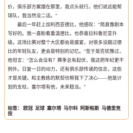
价，俱乐部方案摆在那里，我点头就行。他们说这能帮
球队，我当然没二话。”
最后一年赶上加利西亚德比，他感叹：“简直像剧本
写好的。我一直盼着重温德比，也恭喜拉科鲁尼亚升
级。这场比赛对整个大区都会是盛宴，对很多没踢过德
比的年轻队友，更会是特别的记忆。”至于是否犹豫过，
他坦言：“怎么会没有？赛季总有起伏，我这把年纪更不
例外。日复一日的动力，还有俱乐部传递的信念，这些
才是关键。和主教练的默契也帮我下了决心——他是计
划的支柱，塞尔塔有他，未来稳当。”
标签：
欧冠
足球
塞尔塔
马尔科
阿斯帕斯
马德里竞
技