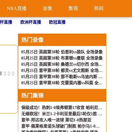
NBA直播
录像
集锦
新闻
杯直播
欧洲杯直播
欧冠直播
热门录像
05月25日 英超第38轮 伯恩利vs狼队 全场录像
05月25日 英超第38轮 布莱顿vs曼联 全场录像
05月25日 英超第38轮 桑德兰vs切尔西 全场录像
05月25日 意甲第38轮 都灵vs尤文图斯 全场录像
享
05月25日 意甲第38轮 那不勒斯vs乌迪内斯 全场录像
05月25日 意甲第38轮 克雷莫内塞vs科莫 全场录像
热门集锦
保级成功！热刺1-0埃弗顿第17收官 帕利尼亚制胜热刺近6轮仅1负
无缘欧冠！米兰1-2卡利亚里最后5轮仅1胜 萨勒马科尔斯闪击难救主
意甲-邦达攻入唯一进球 莱切1-0热那亚
意甲-佩莱格里诺头球破门制胜 帕尔马1-0萨索洛