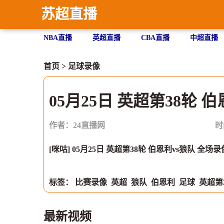
苏超直播
NBA直播
英超直播
CBA直播
中超直播
首页
>
足球录像
05月25日 英超第38轮 
作者：24直播网
时
[咪咕] 05月25日 英超第38轮 伯恩利vs狼队 全场录
标签：
比赛录像
英超
狼队
伯恩利
足球
英超第
最新视频