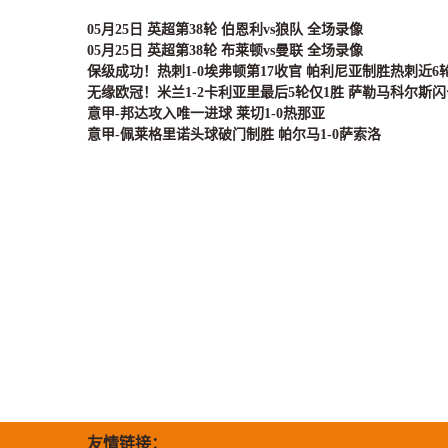
05月25日 英超第38轮 伯恩利vs狼队 全场录像
05月25日 英超第38轮 布莱顿vs曼联 全场录像
保级成功！热刺1-0埃弗顿第17收官 帕利尼亚制胜热刺近6
无缘欧冠！米兰1-2卡利亚里最后5轮仅1胜 萨勒马科尔斯
意甲-邦达攻入唯一进球 莱切1-0热那亚
意甲-佩莱格里诺头球破门制胜 帕尔马1-0萨索洛
友情链接：