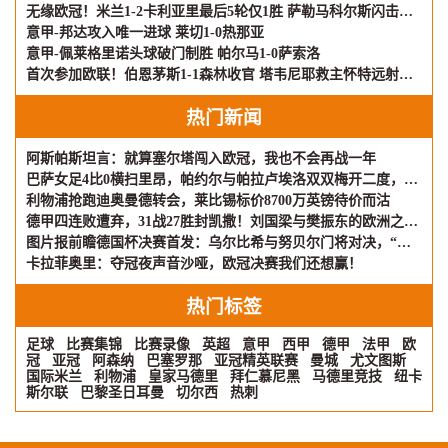
无缘欧冠！米兰1-2卡利亚里最后5轮仅1胜 萨勒马科尔斯闪击难救主
意甲-邦达攻入唯一进球 莱切1-0热那亚
意甲-佩莱格里诺头球破门制胜 帕尔马1-0萨索洛
首次参加欧联！伯恩茅斯1-1森林收官 塔韦尼耶救主怀特远射破门
热门新闻
阿斯帕斯坦言：就算塞尔塔闯入欧冠，我也不会再战一年
巴萨女足4比0横扫里昂，帕约尔与帕拉卢埃洛双双梅开二度，重夺欧冠
利物浦抢跑迪奥曼德转会，莱比锡标价8700万英镑待价而沽
德甲四连败遭弃，31战27胜封凯撒！刘国梁与樊振东的欧洲之旅，差距何在？
图片报前瞻德国杯决赛首发：乌尔比希与努贝尔门将对决，“凯迪拉克”或成变数
卡拉菲奥里：夺冠夜声音沙哑，欧冠决赛我们还想赢！
热门标签
足球
比赛集锦
比赛录像
英超
意甲
西甲
德甲
法甲
欧
冠
亚冠
阿森纳
巴塞罗那
亚冠精英联赛
曼城
尤文图斯
国际米兰
利物浦
皇家马德里
拜仁慕尼黑
马德里竞技
纽卡
斯尔联
巴黎圣日耳曼
切尔西
热刺