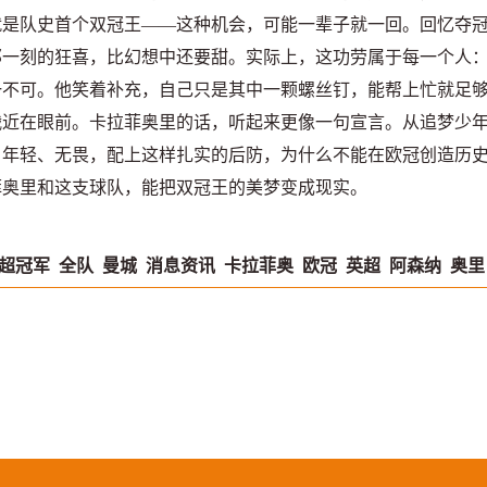
就是队史首个双冠王——这种机会，可能一辈子就一回。回忆夺
那一刻的狂喜，比幻想中还要甜。实际上，这功劳属于每一个人
一不可。他笑着补充，自己只是其中一颗螺丝钉，能帮上忙就足
在眼前。卡拉菲奥里的话，听起来更像一句宣言。从追梦少
？年轻、无畏，配上这样扎实的后防，为什么不能在欧冠创造历
菲奥里和这支球队，能把双冠王的美梦变成现实。
超冠军
全队
曼城
消息资讯
卡拉菲奥
欧冠
英超
阿森纳
奥里