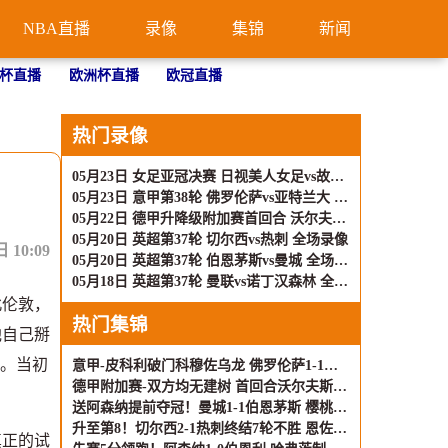
NBA直播
录像
集锦
新闻
杯直播
欧洲杯直播
欧冠直播
热门录像
05月23日 女足亚冠决赛 日视美人女足vs故乡女足 全场录像
05月23日 意甲第38轮 佛罗伦萨vs亚特兰大 全场录像
05月22日 德甲升降级附加赛首回合 沃尔夫斯堡vs帕德博恩 全场录像
05月20日 英超第37轮 切尔西vs热刺 全场录像
10:09
05月20日 英超第37轮 伯恩茅斯vs曼城 全场录像
05月18日 英超第37轮 曼联vs诺丁汉森林 全场录像
北伦敦，
热门集锦
他自己掰
”。当初
意甲-皮科利破门科穆佐乌龙 佛罗伦萨1-1亚特兰大
德甲附加赛-双方均无建树 首回合沃尔夫斯堡0-0帕德博恩
送阿森纳提前夺冠！曼城1-1伯恩茅斯 樱桃17轮不败哈兰德扳平
升至第8！切尔西2-1热刺终结7轮不胜 恩佐传射热刺领先降级区2分
真正的试