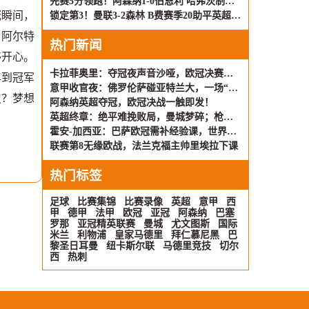
先赛5分领跑！阿森纳1-0伯恩利 哈弗茨制胜+蹬踏染黄 萨卡献助攻
冠瞬间，
锁定第3！曼联3-2森林 B费赛季20助平英超纪录 卡塞米罗主场告别
：阿尔特
热门新闻
够开心。
卡拉菲奥里：夺冠夜声音沙哑，欧冠决赛我们还想赢！
年到冠军
意甲收官夜：佛罗伦萨碰亚特兰大，一场“走过场”的较量？
史？梦想
阿森纳英超夺冠，欧冠决战一触即发！
英超终章：绝平难挽败局，曼城梦碎；枪手22载轮回，重夺桂冠剑指欧冠
霍安-加西亚：巴萨欧冠需补经验课，世界杯大门我已叩响
联赛第8无缘欧战，法兰克福主帅里埃拉下课
热门标签
足球
比赛集锦
比赛录像
英超
意甲
西
甲
德甲
法甲
欧冠
亚冠
阿森纳
巴塞
罗那
亚冠精英联赛
曼城
尤文图斯
国际
米兰
利物浦
皇家马德里
拜仁慕尼黑
巴
黎圣日耳曼
纽卡斯尔联
马德里竞技
切尔
西
热刺