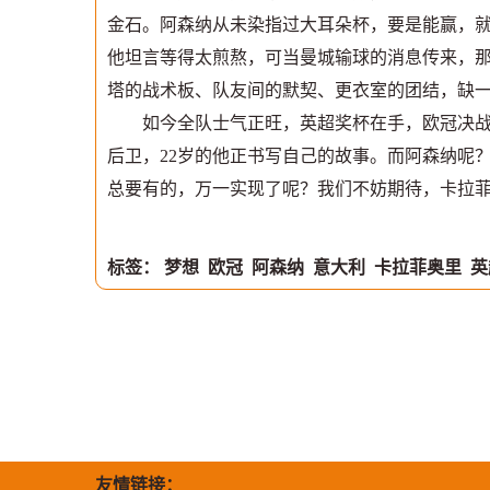
金石。阿森纳从未染指过大耳朵杯，要是能赢，
他坦言等得太煎熬，可当曼城输球的消息传来，
塔的战术板、队友间的默契、更衣室的团结，缺
如今全队士气正旺，英超奖杯在手，欧冠决战近
后卫，22岁的他正书写自己的故事。而阿森纳呢
总要有的，万一实现了呢？我们不妨期待，卡拉
标签：
梦想
欧冠
阿森纳
意大利
卡拉菲奥里
英
友情链接：