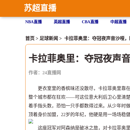
苏超直播
NBA直播
英超直播
CBA直播
中超直播
首页
>
足球新闻
> 卡拉菲奥里：夺冠夜声音沙哑
卡拉菲奥里：夺冠夜声
作者：24直播网
更衣室里的香槟味还没散尽，卡拉菲奥里靠在柜
整个城市都在狂欢——可这位意大利后卫心里清
着手指头数，恐怕一只手都数得过来。从少年时做
顶着身价加盟，22岁的年纪，他硬是用一场场稳
这座冠军对阿森纳是破冰之旅，对卡拉菲奥里何