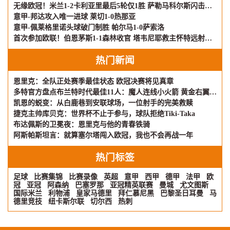
无缘欧冠！米兰1-2卡利亚里最后5轮仅1胜 萨勒马科尔斯闪击难救主
意甲-邦达攻入唯一进球 莱切1-0热那亚
意甲-佩莱格里诺头球破门制胜 帕尔马1-0萨索洛
首次参加欧联！伯恩茅斯1-1森林收官 塔韦尼耶救主怀特远射破门
热门新闻
恩里克：全队正处赛季最佳状态 欧冠决赛将见真章
多特官方盘点布兰特时代最佳11人：魔人连线小火箭 黄金右翼再现
凯恩的蜕变：从白鹿巷到安联球场，一位射手的完美救赎
捷克主帅库贝克：世界杯不止于参与，球队拒绝Tiki-Taka
布达佩斯的卫冕夜：恩里克与他的青春铁骑
阿斯帕斯坦言：就算塞尔塔闯入欧冠，我也不会再战一年
热门标签
足球
比赛集锦
比赛录像
英超
意甲
西甲
德甲
法甲
欧
冠
亚冠
阿森纳
巴塞罗那
亚冠精英联赛
曼城
尤文图斯
国际米兰
利物浦
皇家马德里
拜仁慕尼黑
巴黎圣日耳曼
马
德里竞技
纽卡斯尔联
切尔西
热刺