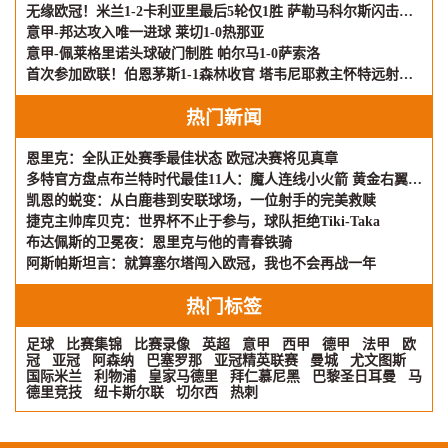
无缘欧冠！米兰1-2卡利亚里最后5轮仅1胜 萨勒马科尔斯闪击难救主
意甲-邦达攻入唯一进球 莱切1-0热那亚
意甲-佩莱格里诺头球破门制胜 帕尔马1-0萨索洛
首次参加欧联！伯恩茅斯1-1森林收官 塔韦尼耶救主怀特远射破门
热门新闻
恩里克：全队正处赛季最佳状态 欧冠决赛将见真章
多特官方盘点布兰特时代最佳11人：魔人连线小火箭 黄金右翼再现
凯恩的蜕变：从白鹿巷到安联球场，一位射手的完美救赎
捷克主帅库贝克：世界杯不止于参与，球队拒绝Tiki-Taka
布达佩斯的卫冕夜：恩里克与他的青春铁骑
阿斯帕斯坦言：就算塞尔塔闯入欧冠，我也不会再战一年
热门标签
足球
比赛集锦
比赛录像
英超
意甲
西甲
德甲
法甲
欧
冠
亚冠
阿森纳
巴塞罗那
亚冠精英联赛
曼城
尤文图斯
国际米兰
利物浦
皇家马德里
拜仁慕尼黑
巴黎圣日耳曼
马
德里竞技
纽卡斯尔联
切尔西
热刺