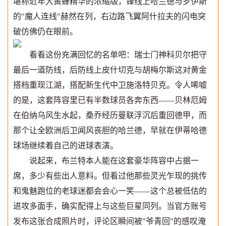
堪称近年大黄蜂精华的浓缩版，锋线上哈兰德与罗伊斯
的"魔人连线"赫然在列，右边路飞翼阿什拉夫的闪电突
破仿佛仍在眼前。
看看这份充满回忆的名单吧：瑞士门神科贝尔把守
最后一道防线，后防线上皮什切克与胡梅尔斯这对黄金
搭档重现江湖，搭配新生代中卫施洛特贝克。令人唏嘘
的是，这套阵容里已有半数球员各奔东西——贝林厄姆
在伯纳乌风生水起，桑乔经历曼联浮沉后重回德甲，而
那个让全欧洲后卫闻风丧胆的哈兰德，早就在伊蒂哈德
球场继续着自己的进球表演。
说起来，布兰特本人能在这套豪华阵容中占据一
席，多少有些出人意料。但看过他那些灵光乍现的挑传
和鬼魅跑位的老球迷都会会心一笑——这个总被低估的
进攻多面手，确实配得上与这些巨星同列。当官方账号
发布这张合成照片时，评论区瞬间被"爷青回"的感叹淹