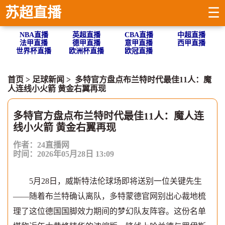
苏超直播
☰
NBA直播
英超直播
CBA直播
中超直播
法甲直播
德甲直播
意甲直播
西甲直播
世界杯直播
欧洲杯直播
欧冠直播
首页
>
足球新闻
> 多特官方盘点布兰特时代最佳11人：魔
人连线小火箭 黄金右翼再现
多特官方盘点布兰特时代最佳11人：魔人连
线小火箭 黄金右翼再现
作者：24直播网
时间：2026年05月28日 13:09
5月28日，威斯特法伦球场即将送别一位关键先生
——随着布兰特确认离队，多特蒙德官网别出心裁地梳
理了这位德国国脚效力期间的梦幻队友阵容。这份名单