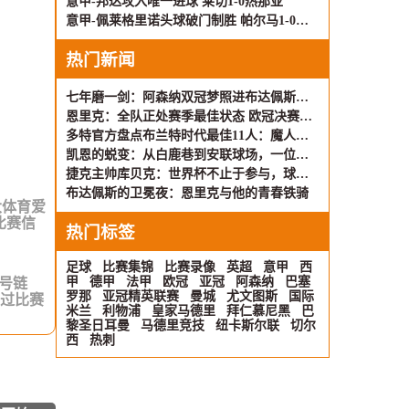
意甲-邦达攻入唯一进球 莱切1-0热那亚
意甲-佩莱格里诺头球破门制胜 帕尔马1-0萨索洛
热门新闻
七年磨一剑：阿森纳双冠梦照进布达佩斯夜空
恩里克：全队正处赛季最佳状态 欧冠决赛将见真章
多特官方盘点布兰特时代最佳11人：魔人连线小火箭 黄金右翼再现
凯恩的蜕变：从白鹿巷到安联球场，一位射手的完美救赎
捷克主帅库贝克：世界杯不止于参与，球队拒绝Tiki-Taka
布达佩斯的卫冕夜：恩里克与他的青春铁骑
大体育爱
比赛信
热门标签
足球
比赛集锦
比赛录像
英超
意甲
西
甲
德甲
法甲
欧冠
亚冠
阿森纳
巴塞
信号链
罗那
亚冠精英联赛
曼城
尤文图斯
国际
错过比赛
米兰
利物浦
皇家马德里
拜仁慕尼黑
巴
。
黎圣日耳曼
马德里竞技
纽卡斯尔联
切尔
西
热刺