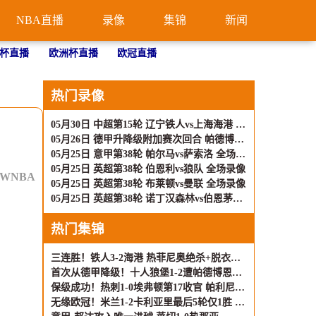
NBA直播
录像
集锦
新闻
杯直播
欧洲杯直播
欧冠直播
热门录像
05月30日 中超第15轮 辽宁铁人vs上海海港 全场录像
05月26日 德甲升降级附加赛次回合 帕德博恩vs沃尔夫斯堡 全场录像
05月25日 意甲第38轮 帕尔马vs萨索洛 全场录像
05月25日 英超第38轮 伯恩利vs狼队 全场录像
WNBA
05月25日 英超第38轮 布莱顿vs曼联 全场录像
05月25日 英超第38轮 诺丁汉森林vs伯恩茅斯 全场录像
热门集锦
三连胜！铁人3-2海港 热菲尼奥绝杀+脱衣吃第2黄 姆本扎3轮轰6球
首次从德甲降级！十人狼堡1-2遭帕德博恩逆转 库尔达加时赛制胜
保级成功！热刺1-0埃弗顿第17收官 帕利尼亚制胜热刺近6轮仅1负
无缘欧冠！米兰1-2卡利亚里最后5轮仅1胜 萨勒马科尔斯闪击难救主