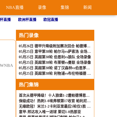
NBA直播
录像
集锦
新闻
杯直播
欧洲杯直播
欧冠直播
热门录像
05月26日 德甲升降级附加赛次回合 帕德博恩vs沃尔夫斯堡 全场录像
05月25日 意甲第38轮 帕尔马vs萨索洛 全场录像
05月25日 英超第38轮 伯恩利vs狼队 全场录像
05月25日 英超第38轮 布莱顿vs曼联 全场录像
WNBA
05月25日 英超第38轮 诺丁汉森林vs伯恩茅斯 全场录像
05月25日 英超第38轮 利物浦vs布伦特福德 全场录像
热门集锦
首次从德甲降级！十人狼堡1-2遭帕德博恩逆转 库尔达加时赛制胜
保级成功！热刺1-0埃弗顿第17收官 帕利尼亚制胜热刺近6轮仅1负
无缘欧冠！米兰1-2卡利亚里最后5轮仅1胜 萨勒马科尔斯闪击难救主
意甲-邦达攻入唯一进球 莱切1-0热那亚