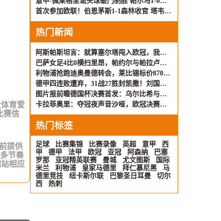
意甲-佩莱格里诺头球破门制胜 帕尔马1-0萨索洛
首次参加欧联！伯恩茅斯1-1森林收官 塔韦尼耶救主怀特远射破门
热门新闻
阿斯帕斯坦言：就算塞尔塔闯入欧冠，我也不会再战一年
巴萨女足4比0横扫里昂，帕约尔与帕拉卢埃洛双双梅开二度，重夺欧冠
利物浦抢跑迪奥曼德转会，莱比锡标价8700万英镑待价而沽
德甲四连败遭弃，31战27胜封凯撒！刘国梁与樊振东的欧洲之旅，差距何在？
图片报前瞻德国杯决赛首发：乌尔比希与努贝尔门将对决，“凯迪拉克”或成变数
大体育爱
卡拉菲奥里：夺冠夜声音沙哑，欧冠决赛我们还想赢！
比赛信
热门标签
足球
比赛集锦
比赛录像
英超
意甲
西
赛前提供
甲
德甲
法甲
欧冠
亚冠
阿森纳
巴塞
伦多节奏
罗那
亚冠精英联赛
曼城
尤文图斯
国际
网站相应
米兰
利物浦
皇家马德里
拜仁慕尼黑
马
德里竞技
纽卡斯尔联
巴黎圣日耳曼
切尔
西
热刺