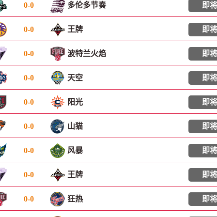
0
-
0
多伦多节奏
即
0
-
0
王牌
即
0
-
0
波特兰火焰
即
0
-
0
天空
即
0
-
0
阳光
即
0
-
0
山猫
即
0
-
0
风暴
即
0
-
0
王牌
即
0
-
0
狂热
即