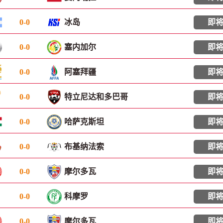
0
-
0
冰岛
即
0
-
0
塞内加尔
即
0
-
0
阿塞拜疆
即
0
-
0
特立尼达和多巴哥
即
0
-
0
哈萨克斯坦
即
0
-
0
布基纳法索
即
0
-
0
摩尔多瓦
即
0
-
0
科摩罗
即
0
-
0
摩尔多瓦
即