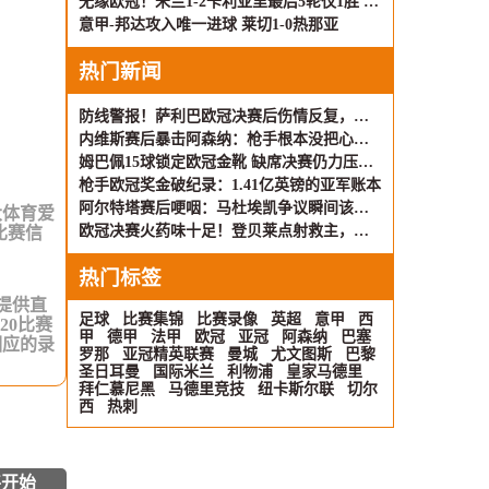
无缘欧冠！米兰1-2卡利亚里最后5轮仅1胜 萨勒马科尔斯闪击难救主
意甲-邦达攻入唯一进球 莱切1-0热那亚
热门新闻
防线警报！萨利巴欧冠决赛后伤情反复，世界杯征程突生变数
内维斯赛后暴击阿森纳：枪手根本没把心思放在踢球上
姆巴佩15球锁定欧冠金靴 缺席决赛仍力压凯恩加冕
枪手欧冠奖金破纪录：1.41亿英镑的亚军账本
阿尔特塔赛后哽咽：马杜埃凯争议瞬间该判点 向巴黎王朝致敬
大体育爱
欧冠决赛火药味十足！登贝莱点射救主，巴黎顽强逼平枪手
比赛信
热门标签
前提供直
足球
比赛集锦
比赛录像
英超
意甲
西
20比赛
甲
德甲
法甲
欧冠
亚冠
阿森纳
巴塞
相应的录
罗那
亚冠精英联赛
曼城
尤文图斯
巴黎
圣日耳曼
国际米兰
利物浦
皇家马德里
拜仁慕尼黑
马德里竞技
纽卡斯尔联
切尔
西
热刺
将开始