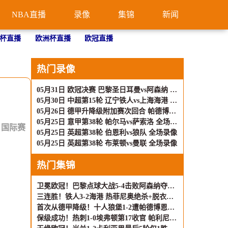
NBA直播
录像
集锦
新闻
杯直播
欧洲杯直播
欧冠直播
热门录像
05月31日 欧冠决赛 巴黎圣日耳曼vs阿森纳 全场录像
05月30日 中超第15轮 辽宁铁人vs上海海港 全场录像
05月26日 德甲升降级附加赛次回合 帕德博恩vs沃尔夫斯堡 全场录像
05月25日 意甲第38轮 帕尔马vs萨索洛 全场录像
：
国际赛
05月25日 英超第38轮 伯恩利vs狼队 全场录像
05月25日 英超第38轮 布莱顿vs曼联 全场录像
热门集锦
卫冕欧冠！巴黎点球大战5-4击败阿森纳夺冠 加布里埃尔、埃泽失点
三连胜！铁人3-2海港 热菲尼奥绝杀+脱衣吃第2黄 姆本扎3轮轰6球
首次从德甲降级！十人狼堡1-2遭帕德博恩逆转 库尔达加时赛制胜
保级成功！热刺1-0埃弗顿第17收官 帕利尼亚制胜热刺近6轮仅1负