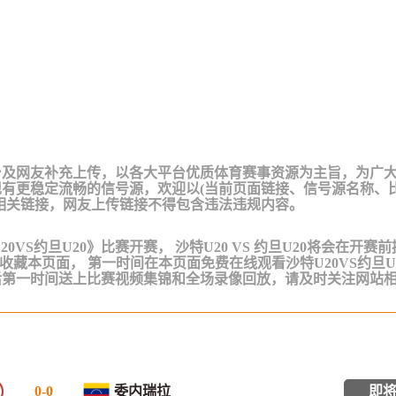
台及网友补充上传，以各大平台优质体育赛事资源为主旨，为广
有更稳定流畅的信号源，欢迎以(当前页面链接、信号源名称、
相关链接，网友上传链接不得包含违法违规内容。
特U20VS约旦U20》比赛开赛， 沙特U20 VS 约旦U20将会在开赛
以收藏本页面， 第一时间在本页面免费在线观看沙特U20VS约旦U
后第一时间送上比赛视频集锦和全场录像回放，请及时关注网站
0
-
0
委内瑞拉
即