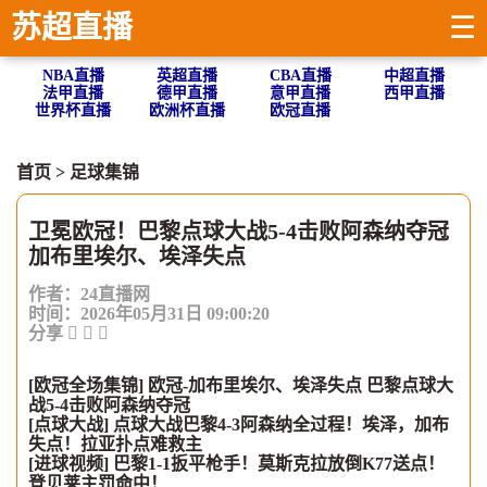
苏超直播
☰
NBA直播
英超直播
CBA直播
中超直播
法甲直播
德甲直播
意甲直播
西甲直播
世界杯直播
欧洲杯直播
欧冠直播
首页
>
足球集锦
卫冕欧冠！巴黎点球大战5-4击败阿森纳夺冠
加布里埃尔、埃泽失点
作者：24直播网
时间：2026年05月31日 09:00:20
分享
[欧冠全场集锦] 欧冠-加布里埃尔、埃泽失点 巴黎点球大
战5-4击败阿森纳夺冠
[点球大战] 点球大战巴黎4-3阿森纳全过程！埃泽，加布
失点！拉亚扑点难救主
[进球视频] 巴黎1-1扳平枪手！莫斯克拉放倒K77送点！
登贝莱主罚命中！