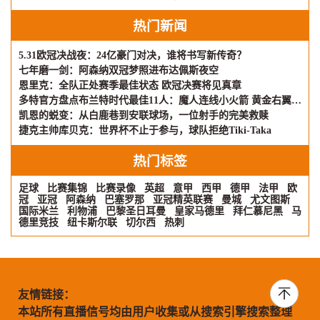
热门新闻
5.31欧冠决战夜：24亿豪门对决，谁将书写新传奇？
七年磨一剑：阿森纳双冠梦照进布达佩斯夜空
恩里克：全队正处赛季最佳状态 欧冠决赛将见真章
多特官方盘点布兰特时代最佳11人：魔人连线小火箭 黄金右翼再现
凯恩的蜕变：从白鹿巷到安联球场，一位射手的完美救赎
捷克主帅库贝克：世界杯不止于参与，球队拒绝Tiki-Taka
热门标签
足球
比赛集锦
比赛录像
英超
意甲
西甲
德甲
法甲
欧
冠
亚冠
阿森纳
巴塞罗那
亚冠精英联赛
曼城
尤文图斯
国际米兰
利物浦
巴黎圣日耳曼
皇家马德里
拜仁慕尼黑
马
德里竞技
纽卡斯尔联
切尔西
热刺
友情链接：
本站所有直播信号均由用户收集或从搜索引擎搜索整理