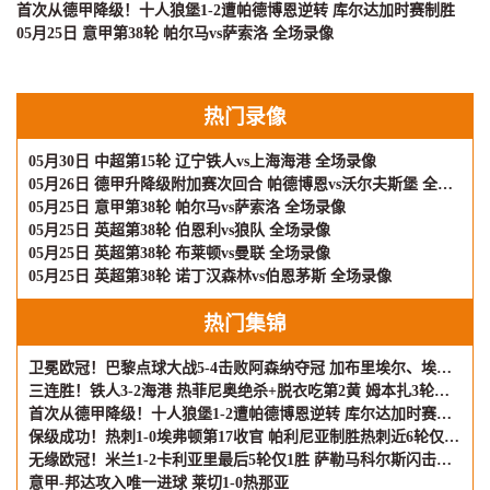
首次从德甲降级！十人狼堡1-2遭帕德博恩逆转 库尔达加时赛制胜
05月25日 意甲第38轮 帕尔马vs萨索洛 全场录像
热门录像
05月30日 中超第15轮 辽宁铁人vs上海海港 全场录像
05月26日 德甲升降级附加赛次回合 帕德博恩vs沃尔夫斯堡 全场录像
05月25日 意甲第38轮 帕尔马vs萨索洛 全场录像
05月25日 英超第38轮 伯恩利vs狼队 全场录像
05月25日 英超第38轮 布莱顿vs曼联 全场录像
05月25日 英超第38轮 诺丁汉森林vs伯恩茅斯 全场录像
热门集锦
卫冕欧冠！巴黎点球大战5-4击败阿森纳夺冠 加布里埃尔、埃泽失点
三连胜！铁人3-2海港 热菲尼奥绝杀+脱衣吃第2黄 姆本扎3轮轰6球
首次从德甲降级！十人狼堡1-2遭帕德博恩逆转 库尔达加时赛制胜
保级成功！热刺1-0埃弗顿第17收官 帕利尼亚制胜热刺近6轮仅1负
无缘欧冠！米兰1-2卡利亚里最后5轮仅1胜 萨勒马科尔斯闪击难救主
意甲-邦达攻入唯一进球 莱切1-0热那亚