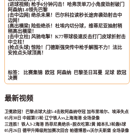
[进球视频] 枪手6分钟闪击！哈弗茨单刀小角度劲射破门
阿森纳1-0领先巴黎
[击中边网] 绝杀未果！巴尔科拉读秒长途奔袭劲射击中
边网！
[高出横梁] 险些绝杀！杜埃内切分球，维蒂尼亚抽射稍
稍高出横梁！
[击中立柱] 风驰电掣！K77带球极速反击打门皮球折射击
中立柱！
[抢点头球] 惊险！门德斯强突传中枪手解围不力！法比
安抢点头球顶高！
标签：
比赛集锦
欧冠
阿森纳
巴黎圣日耳曼
足球
欧冠
决赛
最新视频
卫冕欧冠！巴黎点球大战5-4击败阿森纳夺冠 加布里埃尔、埃泽失点
05月30日 中超第15轮 辽宁铁人vs上海海港 全场录像
三连胜！铁人3-2海港 热菲尼奥绝杀+脱衣吃第2黄 姆本扎3轮轰6球
05月26日 德甲升降级附加赛次回合 帕德博恩vs沃尔夫斯堡 全场录像