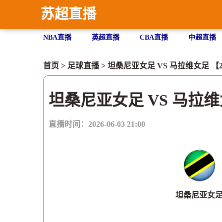
苏超直播
NBA直播
英超直播
CBA直播
中超直播
首页
>
足球直播
> 坦桑尼亚女足 VS 马拉维女足 【2026-
坦桑尼亚女足 VS 马拉
直播时间：2026-06-03 21:00
坦桑尼亚女