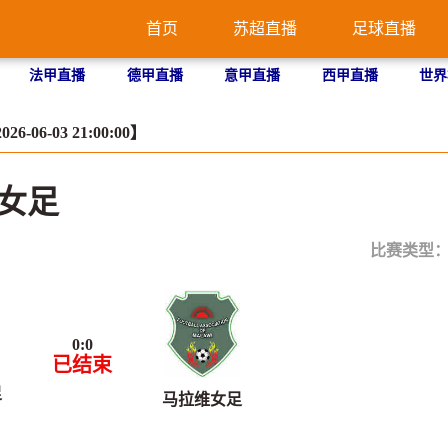
首页
苏超直播
足球直播
法甲直播
德甲直播
意甲直播
西甲直播
世界
06-03 21:00:00】
维女足
比赛类型
0
:
0
已结束
足
马拉维女足