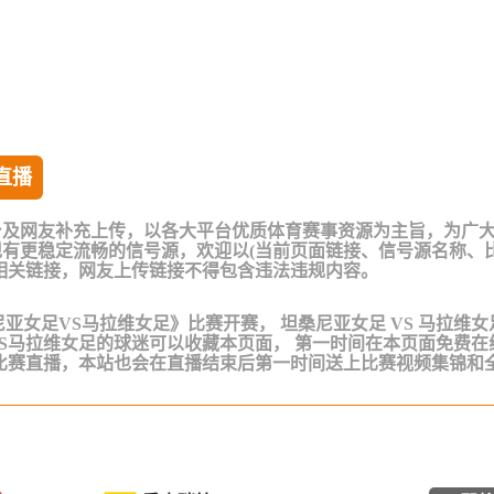
直播
台及网友补充上传，以各大平台优质体育赛事资源为主旨，为广
有更稳定流畅的信号源，欢迎以(当前页面链接、信号源名称、
相关链接，网友上传链接不得包含违法违规内容。
《坦桑尼亚女足VS马拉维女足》比赛开赛， 坦桑尼亚女足 VS 马拉维
S马拉维女足的球迷可以收藏本页面， 第一时间在本页面免费在
比赛直播，本站也会在直播结束后第一时间送上比赛视频集锦和