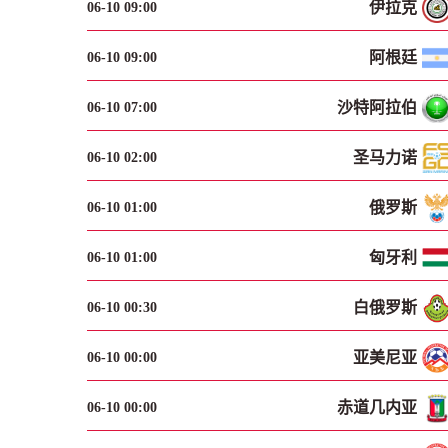
伊拉克
06-10 09:00
阿根廷
06-10 09:00
沙特阿拉伯
06-10 07:00
圣马力诺
06-10 02:00
俄罗斯
06-10 01:00
匈牙利
06-10 01:00
白俄罗斯
06-10 00:30
亚美尼亚
06-10 00:00
赤道几内亚
06-10 00:00