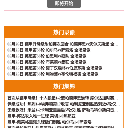
即将开始
热门录像
05月26日 德甲升降级附加赛次回合 帕德博恩vs沃尔夫斯堡 全场录像
05月25日 意甲第38轮 帕尔马vs萨索洛 全场录像
05月25日 英超第38轮 伯恩利vs狼队 全场录像
05月25日 英超第38轮 布莱顿vs曼联 全场录像
05月25日 英超第38轮 诺丁汉森林vs伯恩茅斯 全场录像
05月25日 英超第38轮 利物浦vs布伦特福德 全场录像
热门集锦
首次从德甲降级！十人狼堡1-2遭帕德博恩逆转 库尔达加时赛制胜
保级成功！热刺1-0埃弗顿第17收官 帕利尼亚制胜热刺近6轮仅1负
无缘欧冠！米兰1-2卡利亚里最后5轮仅1胜 萨勒马科尔斯闪击难救主
意甲-邦达攻入唯一进球 莱切1-0热那亚
意甲-佩莱格里诺头球破门制胜 帕尔马1-0萨索洛