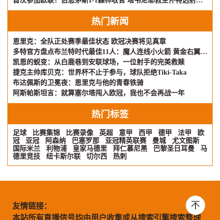
首次参加欧联！伯恩茅斯1-1森林收官 塔韦尼耶救主怀特远射破门
热门新闻
恩里克：全队正处赛季最佳状态 欧冠决赛将见真章
多特官方盘点布兰特时代最佳11人：魔人连线小火箭 黄金右翼再现
凯恩的蜕变：从白鹿巷到安联球场，一位射手的完美救赎
捷克主帅库贝克：世界杯不止于参与，球队拒绝Tiki-Taka
布达佩斯的卫冕夜：恩里克与他的青春铁骑
阿斯帕斯坦言：就算塞尔塔闯入欧冠，我也不会再战一年
热门标签
足球
比赛集锦
比赛录像
英超
意甲
西甲
德甲
法甲
欧
冠
亚冠
阿森纳
巴塞罗那
亚冠精英联赛
曼城
尤文图斯
国际米兰
利物浦
皇家马德里
拜仁慕尼黑
巴黎圣日耳曼
马
德里竞技
纽卡斯尔联
切尔西
热刺
友情链接：
本站所有直播信号均由用户收集或从搜索引擎搜索整理