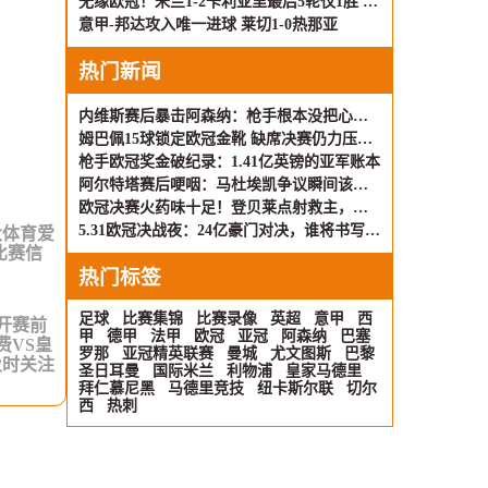
无缘欧冠！米兰1-2卡利亚里最后5轮仅1胜 萨勒马科尔斯闪击难救主
意甲-邦达攻入唯一进球 莱切1-0热那亚
热门新闻
内维斯赛后暴击阿森纳：枪手根本没把心思放在踢球上
姆巴佩15球锁定欧冠金靴 缺席决赛仍力压凯恩加冕
枪手欧冠奖金破纪录：1.41亿英镑的亚军账本
阿尔特塔赛后哽咽：马杜埃凯争议瞬间该判点 向巴黎王朝致敬
欧冠决赛火药味十足！登贝莱点射救主，巴黎顽强逼平枪手
5.31欧冠决战夜：24亿豪门对决，谁将书写新传奇？
大体育爱
比赛信
热门标签
足球
比赛集锦
比赛录像
英超
意甲
西
在开赛前
甲
德甲
法甲
欧冠
亚冠
阿森纳
巴塞
费VS皇
罗那
亚冠精英联赛
曼城
尤文图斯
巴黎
及时关注
圣日耳曼
国际米兰
利物浦
皇家马德里
拜仁慕尼黑
马德里竞技
纽卡斯尔联
切尔
西
热刺