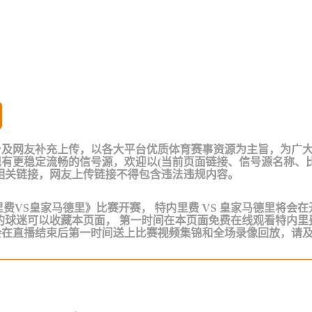
台及网友补充上传，以各大平台优质体育赛事资源为主旨，为广
有更稳定流畅的信号源，欢迎以(当前页面链接、信号源名称、
相关链接，网友上传链接不得包含违法违规内容。
《特内里费VS皇家马德里》比赛开赛， 特内里费 VS 皇家马德里将会
的球迷可以收藏本页面， 第一时间在本页面免费在线观看特内里
会在直播结束后第一时间送上比赛视频集锦和全场录像回放，请