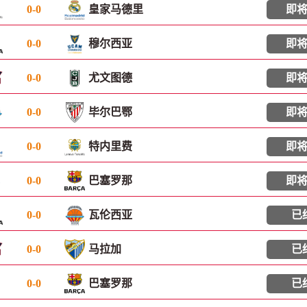
0
-
0
皇家马德里
即
0
-
0
穆尔西亚
即
0
-
0
尤文图德
即
0
-
0
毕尔巴鄂
即
0
-
0
特内里费
即
0
-
0
巴塞罗那
即
0
-
0
瓦伦西亚
已
0
-
0
马拉加
已
0
-
0
巴塞罗那
已