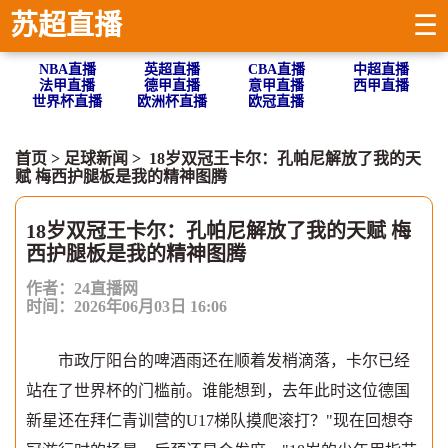
苏超直播
☰
NBA直播
英超直播
CBA直播
中超直播
法甲直播
德甲直播
意甲直播
西甲直播
世界杯直播
欧洲杯直播
欧冠直播
首页
>
足球新闻
> 18岁双冠王卡尔：孔帕尼解放了我的天
赋 梅西护腿板是我的精神图腾
18岁双冠王卡尔：孔帕尼解放了我的天赋 梅
西护腿板是我的精神图腾
作者：24直播网
时间：2026年06月03日 16:06
市政厅阳台的啤酒雨还在顺着发梢滴落，卡尔已经
站在了世界杯的门槛前。谁能想到，去年此时这位德国
新星还在拜仁青训营的U17梯队摸爬滚打？"现在回想夺