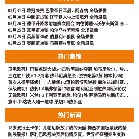
05月31日 欧冠决赛 巴黎圣日耳曼vs阿森纳 全场录像
05月30日 中超第15轮 辽宁铁人vs上海海港 全场录像
05月26日 德甲升降级附加赛次回合 帕德博恩vs沃尔夫斯堡 全场录像
05月25日 意甲第38轮 帕尔马vs萨索洛 全场录像
05月25日 英超第38轮 伯恩利vs狼队 全场录像
05月25日 英超第38轮 布莱顿vs曼联 全场录像
热门集锦
卫冕欧冠！巴黎点球大战5-4击败阿森纳夺冠 加布里埃尔、埃泽失点
三连胜！铁人3-2海港 热菲尼奥绝杀+脱衣吃第2黄 姆本扎3轮轰6球
首次从德甲降级！十人狼堡1-2遭帕德博恩逆转 库尔达加时赛制胜
保级成功！热刺1-0埃弗顿第17收官 帕利尼亚制胜热刺近6轮仅1负
无缘欧冠！米兰1-2卡利亚里最后5轮仅1胜 萨勒马科尔斯闪击难救主
意甲-邦达攻入唯一进球 莱切1-0热那亚
热门新闻
18岁双冠王卡尔：孔帕尼解放了我的天赋 梅西护腿板是我的精神图腾
防线警报！萨利巴欧冠决赛后伤情反复，世界杯征程突生变数