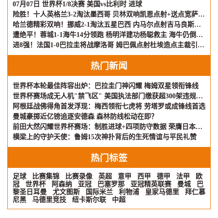
07月07日 世界杯1/8决赛 美国vs比利时 进球
险胜！十人英格兰3-2淘汰墨西哥 贝林双响凯恩点射+送点宽萨直红
哈兰德精彩双响！挪威2-1淘汰五星巴西 内马尔点射吉马良斯失点
遭绝平！蓉城1-1海牛14分领跑 杨明洋建功杨聪救主 海牛仍倒数第3
进8强！法国1-0巴拉圭将战摩洛哥 姆巴佩点射杜埃造点主裁引争议
热门新闻
世界杯本轮最佳阵容出炉：巴拉圭门神闪耀 梅姆双星领衔锋线
世界杯赛场成无人机"禁飞区" 美国执法部门缴获超300架违规飞行器
阿根廷战佛得角首发浮现：梅西领衔七虎将 劳塔罗或成锋线首选
曼城豪掷近亿镑追逐安德森 森林防线松动在即？
前田大然闪耀世界杯赛场：制胜进球+四项防守数据 荣膺日本队评分王
横梁上的守护天使：鲁姆15次神扑背后的生死情谊与平民礼赞
热门标签
足球
比赛集锦
比赛录像
英超
意甲
西甲
德甲
法甲
欧
冠
世界杯
阿森纳
亚冠
巴塞罗那
亚冠精英联赛
曼城
巴
黎圣日耳曼
尤文图斯
国际米兰
利物浦
皇家马德里
拜仁慕
尼黑
马德里竞技
纽卡斯尔联
中超