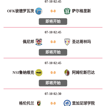
07-10 02:45
OFK彼德罗瓦茨
0
-
0
萨尔格里斯
即将开始
07-10 02:45
佩尼邦
0
-
0
圣达哥林玛
即将开始
07-10 02:45
NSI鲁纳维克
0
-
0
阿姆伦斯巴达
即将开始
07-10 02:30
格伦托兰
0
-
0
里加足球学院