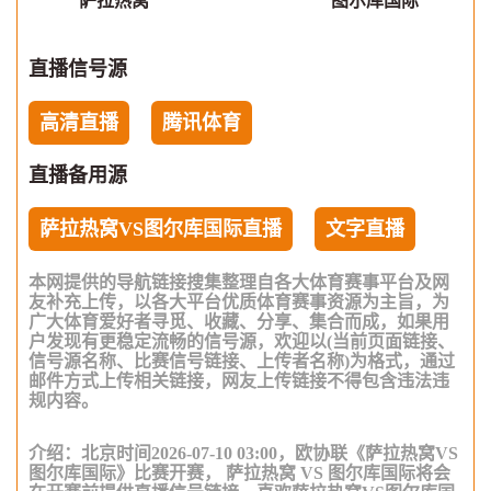
萨拉热窝
图尔库国际
直播信号源
高清直播
腾讯体育
直播备用源
萨拉热窝VS图尔库国际直播
文字直播
本网提供的导航链接搜集整理自各大体育赛事平台及网
友补充上传，以各大平台优质体育赛事资源为主旨，为
广大体育爱好者寻觅、收藏、分享、集合而成，如果用
户发现有更稳定流畅的信号源，欢迎以(当前页面链接、
信号源名称、比赛信号链接、上传者名称)为格式，通过
邮件方式上传相关链接，网友上传链接不得包含违法违
规内容。
介绍：北京时间2026-07-10 03:00，欧协联《萨拉热窝VS
图尔库国际》比赛开赛， 萨拉热窝 VS 图尔库国际将会