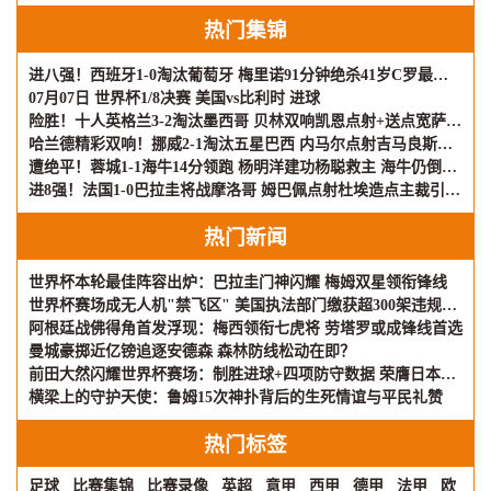
热门集锦
进八强！西班牙1-0淘汰葡萄牙 梅里诺91分钟绝杀41岁C罗最后一舞
07月07日 世界杯1/8决赛 美国vs比利时 进球
险胜！十人英格兰3-2淘汰墨西哥 贝林双响凯恩点射+送点宽萨直红
哈兰德精彩双响！挪威2-1淘汰五星巴西 内马尔点射吉马良斯失点
遭绝平！蓉城1-1海牛14分领跑 杨明洋建功杨聪救主 海牛仍倒数第3
进8强！法国1-0巴拉圭将战摩洛哥 姆巴佩点射杜埃造点主裁引争议
热门新闻
世界杯本轮最佳阵容出炉：巴拉圭门神闪耀 梅姆双星领衔锋线
世界杯赛场成无人机"禁飞区" 美国执法部门缴获超300架违规飞行器
阿根廷战佛得角首发浮现：梅西领衔七虎将 劳塔罗或成锋线首选
曼城豪掷近亿镑追逐安德森 森林防线松动在即？
前田大然闪耀世界杯赛场：制胜进球+四项防守数据 荣膺日本队评分王
横梁上的守护天使：鲁姆15次神扑背后的生死情谊与平民礼赞
热门标签
足球
比赛集锦
比赛录像
英超
意甲
西甲
德甲
法甲
欧