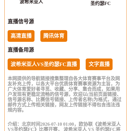
波希米亚人
圣约瑟FC
直播信号源
高清直播
腾讯体育
直播备用源
波希米亚人VS圣约瑟FC直播
文字直播
本网提供的导航链接搜集整理自各大体育赛事平台及网
友补充上传，以各大平台优质体育赛事资源为主旨，为
广大体育爱好者寻觅、收藏、分享、集合而成，如果用
户发现有更稳定流畅的信号源，欢迎以(当前页面链接、
信号源名称、比赛信号链接、上传者名称)为格式，通过
邮件方式上传相关链接，网友上传链接不得包含违法违
规内容。
介绍：北京时间2026-07-10 01:00，欧协联《波希米亚人
VS圣约瑟FC》比赛开赛， 波希米亚人 VS 圣约瑟FC将