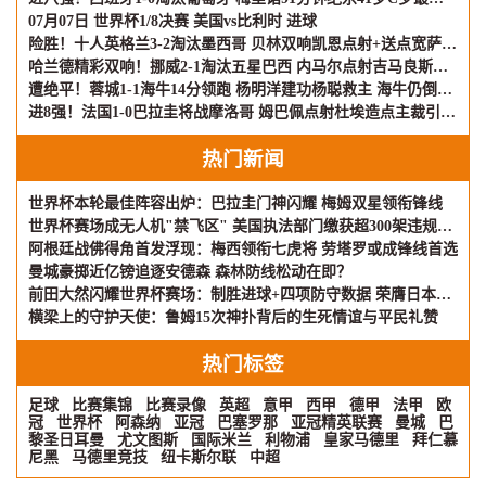
07月07日 世界杯1/8决赛 美国vs比利时 进球
险胜！十人英格兰3-2淘汰墨西哥 贝林双响凯恩点射+送点宽萨直红
哈兰德精彩双响！挪威2-1淘汰五星巴西 内马尔点射吉马良斯失点
遭绝平！蓉城1-1海牛14分领跑 杨明洋建功杨聪救主 海牛仍倒数第3
进8强！法国1-0巴拉圭将战摩洛哥 姆巴佩点射杜埃造点主裁引争议
热门新闻
世界杯本轮最佳阵容出炉：巴拉圭门神闪耀 梅姆双星领衔锋线
世界杯赛场成无人机"禁飞区" 美国执法部门缴获超300架违规飞行器
阿根廷战佛得角首发浮现：梅西领衔七虎将 劳塔罗或成锋线首选
曼城豪掷近亿镑追逐安德森 森林防线松动在即？
前田大然闪耀世界杯赛场：制胜进球+四项防守数据 荣膺日本队评分王
横梁上的守护天使：鲁姆15次神扑背后的生死情谊与平民礼赞
热门标签
足球
比赛集锦
比赛录像
英超
意甲
西甲
德甲
法甲
欧
冠
世界杯
阿森纳
亚冠
巴塞罗那
亚冠精英联赛
曼城
巴
黎圣日耳曼
尤文图斯
国际米兰
利物浦
皇家马德里
拜仁慕
尼黑
马德里竞技
纽卡斯尔联
中超