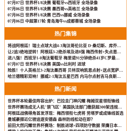
07月07日 世界杯1/8决赛 葡萄牙vs西班牙 全场录像
07月06日 世界杯1/8决赛 墨西哥vs英格兰 全场录像
07月06日 世界杯1/8决赛 巴西vs挪威 全场录像
07月06日 中超第17轮 青岛海牛vs成都蓉城 全场录像
热门集锦
将战阿根廷！瑞士点球大战4-3淘汰哥伦比亚 D·桑切斯、库乔失点
让2追3绝地逆转！阿根廷3-2绝杀埃及进8强 梅西传射+失点恩佐绝杀
进八强！西班牙1-0淘汰葡萄牙 梅里诺91分钟绝杀41岁C罗最后一舞
07月07日 世界杯1/8决赛 美国vs比利时 进球
险胜！十人英格兰3-2淘汰墨西哥 贝林双响凯恩点射+送点宽萨直红
哈兰德精彩双响！挪威2-1淘汰五星巴西 内马尔点射吉马良斯失点
热门新闻
世界杯本轮最佳阵容出炉：巴拉圭门神闪耀 梅姆双星领衔锋线
世界杯赛场成无人机"禁飞区" 美国执法部门缴获超300架违规飞行器
阿根廷战佛得角首发浮现：梅西领衔七虎将 劳塔罗或成锋线首选
曼城豪掷近亿镑追逐安德森 森林防线松动在即？
前田大然闪耀世界杯赛场：制胜进球+四项防守数据 荣膺日本队评分王