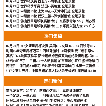
07月20日 世界杯决赛 西班牙vs阿根廷 全场录像
07月19日 世界杯季军赛 法国vs英格兰 全场录像
07月19日 中超第19轮 上海申花vs天津津门虎 全场录像
07月19日 中超第19轮 武汉三镇vs深圳新鹏城 全场录像
07月18日 佛山西甲足球联赛第2轮 广东客家青年 VS 广州苏雅蔚雨堂 全场录像
07月18日 佛山西甲足球联赛第2轮 三水乐民兴健力宝 VS 广东飞马 全场录像
热门集锦
07月20日U17女篮世界杯决赛 美国U17女篮 82 - 73 西班牙U17女篮 集锦
时隔16年夺世界杯冠军！西班牙加时1-0阿根廷 费兰制胜恩佐染红
英格兰6-4法国获季军 萨卡戴帽姆巴佩双响创纪录奥利塞2助+失良机
终结10轮不胜！三镇2-0十人新鹏城 加布里埃尔直红 熊继政破门
两连胜！津门虎2-0申花 哈达斯传射基莱斯破门 比赛一度暂停1小时
U17女篮世界杯：中国队遭加拿大队绝杀无缘4强 庞云舒16+10
热门新闻
前队友直言：20年了，防梅西这事儿，真没谁能搞定
一个足球，一份心意——阿根廷队给广西孩子寄去了礼物
阿根廷激战英格兰前夕 麦卡利斯特放话：身心都得硬扛
阿根廷战瑞士首发基本敲定？TyC爆料：沿用打埃及那套，只有两个位置可能动刀