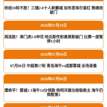
终结10轮不胜！三镇2-0十人新鹏城 加布里埃尔直红 熊继政
破门
2026年07月19日
两连胜！津门虎2-0申花 哈达斯传射基莱斯破门 比赛一度暂
停1小时
2026年07月06日
07月06日 中超第17轮 青岛海牛vs成都蓉城 全场录像
2026年07月06日
遭绝平！蓉城1-1海牛14分领跑 杨明洋建功杨聪救主 海牛仍
倒数第3