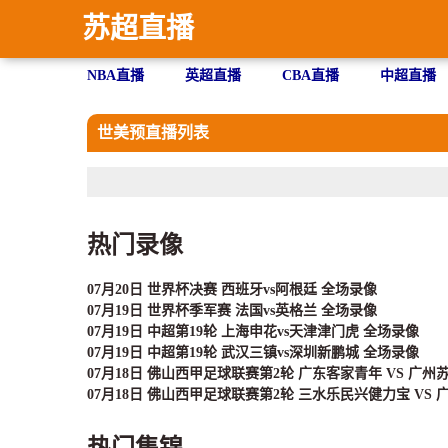
苏超直播
NBA直播
英超直播
CBA直播
中超直播
世美预直播列表
热门录像
07月20日 世界杯决赛 西班牙vs阿根廷 全场录像
07月19日 世界杯季军赛 法国vs英格兰 全场录像
07月19日 中超第19轮 上海申花vs天津津门虎 全场录像
07月19日 中超第19轮 武汉三镇vs深圳新鹏城 全场录像
07月18日 佛山西甲足球联赛第2轮 广东客家青年 VS 广
07月18日 佛山西甲足球联赛第2轮 三水乐民兴健力宝 VS 
热门集锦