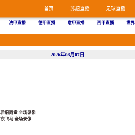
首页
苏超直播
足球直播
法甲直播
德甲直播
意甲直播
西甲直播
世界
2026年08月07日
州苏雅蔚雨堂 全场录像
广东飞马 全场录像