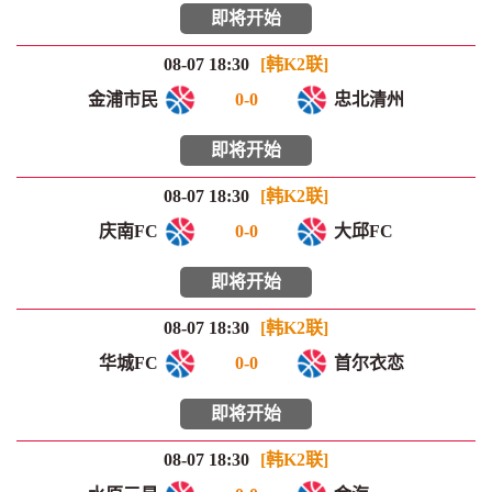
即将开始
08-07 18:30
[韩K2联]
金浦市民
0
-
0
忠北清州
即将开始
08-07 18:30
[韩K2联]
庆南FC
0
-
0
大邱FC
即将开始
08-07 18:30
[韩K2联]
华城FC
0
-
0
首尔衣恋
即将开始
08-07 18:30
[韩K2联]