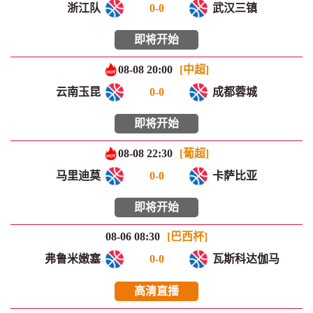
浙江队
0
-
0
武汉三镇
即将开始
08-08 20:00
[中超]
云南玉昆
0
-
0
成都蓉城
即将开始
08-08 22:30
[葡超]
马里迪莫
0
-
0
卡萨比亚
即将开始
08-06 08:30
[巴西杯]
弗鲁米嫩塞
0
-
0
瓦斯科达伽马
高清直播