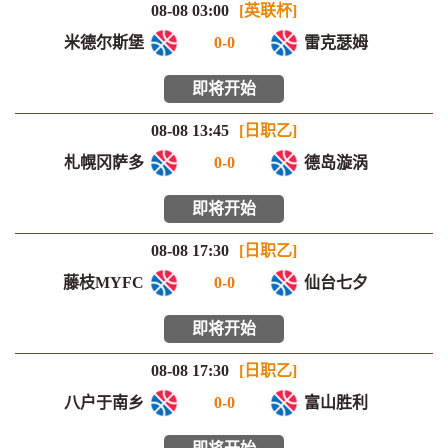
08-08 03:00
[英联杯]
米德尔斯堡
0
-
0
雷克瑟姆
即将开始
08-08 13:45
[日职乙]
札幌冈萨多
0
-
0
德岛漩涡
即将开始
08-08 17:30
[日职乙]
藤枝MYFC
0
-
0
仙台七夕
即将开始
08-08 17:30
[日职乙]
八户于南乡
0
-
0
富山胜利