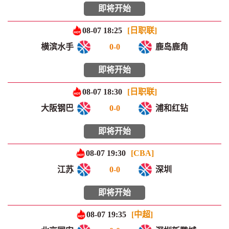
即将开始
08-07 18:25
[日职联]
横滨水手
0
-
0
鹿岛鹿角
即将开始
08-07 18:30
[日职联]
大阪钢巴
0
-
0
浦和红钻
即将开始
08-07 19:30
[CBA]
江苏
0
-
0
深圳
即将开始
08-07 19:35
[中超]