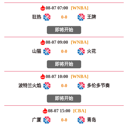
08-07 07:00
[WNBA]
狂热
0
-
0
王牌
即将开始
08-07 09:00
[WNBA]
山猫
0
-
0
火花
即将开始
08-07 10:00
[WNBA]
波特兰火焰
0
-
0
多伦多节奏
即将开始
08-07 15:00
[CBA]
广厦
0
-
0
青岛