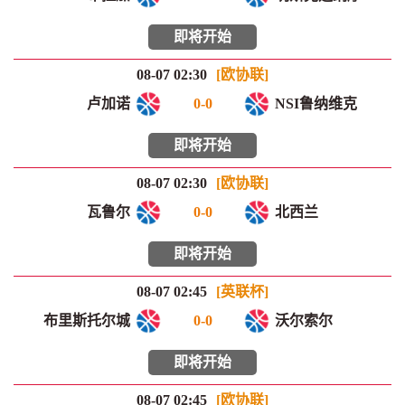
即将开始
08-07 02:30
[欧协联]
卢加诺
0
-
0
NSI鲁纳维克
即将开始
08-07 02:30
[欧协联]
瓦鲁尔
0
-
0
北西兰
即将开始
08-07 02:45
[英联杯]
布里斯托尔城
0
-
0
沃尔索尔
即将开始
08-07 02:45
[欧协联]