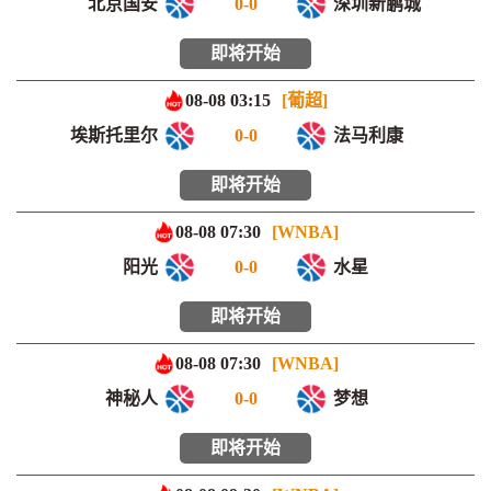
北京国安
0
-
0
深圳新鹏城
即将开始
08-08 03:15
[葡超]
埃斯托里尔
0
-
0
法马利康
即将开始
08-08 07:30
[WNBA]
阳光
0
-
0
水星
即将开始
08-08 07:30
[WNBA]
神秘人
0
-
0
梦想
即将开始