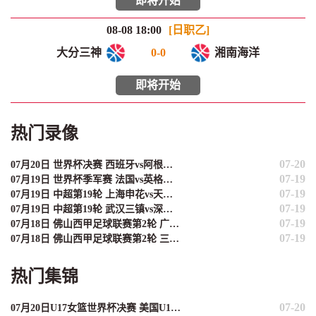
即将开始
08-08 18:00
[日职乙]
大分三神
0
-
0
湘南海洋
即将开始
热门录像
07-20
07月20日 世界杯决赛 西班牙vs阿根廷 全场录像
07-19
07月19日 世界杯季军赛 法国vs英格兰 全场录像
07-19
07月19日 中超第19轮 上海申花vs天津津门虎 全场录像
07-19
07月19日 中超第19轮 武汉三镇vs深圳新鹏城 全场录像
07-19
07月18日 佛山西甲足球联赛第2轮 广东客家青年 VS 广州苏雅蔚雨堂 全场录像
07-19
07月18日 佛山西甲足球联赛第2轮 三水乐民兴健力宝 VS 广东飞马 全场录像
热门集锦
07-20
07月20日U17女篮世界杯决赛 美国U17女篮 82 - 73 西班牙U17女篮 集锦