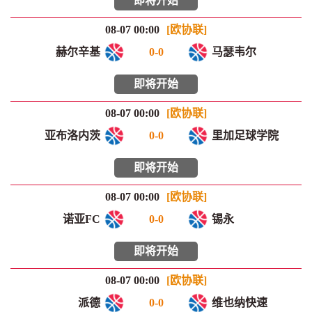
即将开始
08-07 00:00
[欧协联]
赫尔辛基
0
-
0
马瑟韦尔
即将开始
08-07 00:00
[欧协联]
亚布洛内茨
0
-
0
里加足球学院
即将开始
08-07 00:00
[欧协联]
诺亚FC
0
-
0
锡永
即将开始
08-07 00:00
[欧协联]
派德
0
-
0
维也纳快速